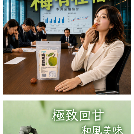
※ 請注意：結帳手續完成當下不需立刻繳費，但若您需要取消訂單，請聯絡
每筆NT$60，滿NT$699(含以上)免運費
購買商品的店家。未經商家同意取消之訂單仍視為有效，需透過AFTEE先享
後付繳納相關費用。
付款後7-11取貨
※ 交易是否成功請以「AFTEE先享後付 」之結帳頁面顯示為準，若有關於
是否繳費成功／繳費後需取消欲退款等相關疑問，請聯繫「AFTEE先享後付
每筆NT$60，滿NT$699(含以上)免運費
客戶支援中心」
https://netprotections.freshdesk.com/support/home
宅配
【注意事項】
１．透過由恩沛科技股份有限公司提供之「AFTEE先享後付」服務完成之交
每筆NT$150，滿NT$1,200(含以上)免運費
易，需依本服務之必要範圍內提供個人資料，並將交易相關給付款項請求債
權轉讓予恩沛科技股份有限公司。
２．關於個人資料處理事宜，請瀏覽以下網址：
https://aftee.tw/terms/#terms3
３．未成年的使用者請事先徵得法定代理人或監護人之同意方可使用
「AFTEE先享後付」，若未經同意申辦者引起之損失，本公司不負相關責
任。
４．使用「AFTEE先享後付」時，將依據個別帳號之用戶狀況，依本公司即
時審查核予不同之上限額度；若仍有額度不足之情形，本公司將視審查結果
請求用戶進行身份認證。
５．嚴禁一人註冊多個帳號或使用他人資訊註冊。若發現惡意使用之情形，
恩沛科技股份有限公司將有權停止該用戶之使用額度並採取法律行動。