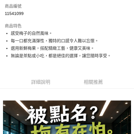
商品編號
Apple Pay
11541099
街口支付
商品特色
悠遊付
感受梅子的自然風味。
全盈+PAY
每一口都充滿彈性，獨特的口感令人難以忘懷。
選用新鮮梅果，搭配精緻工藝，健康又美味。
AFTEE先享後付
無論是茶點或小吃，都是絕佳的選擇，讓您隨時享受。
相關說明
【關於「AFTEE先享後付」】
ATM付款
AFTEE先享後付是「在收到商品之後才付款」的支付方式。 讓您購物簡單
便利好安心！
１．簡單：不需註冊會員、不需綁卡、不需儲值。
詳細說明
相關推薦
運送方式
２．便利：只要手機號碼，簡訊認證，即可結帳。
３．安心：先確認商品／服務後，再付款。
全家取貨付款
每筆NT$60，滿NT$699(含以上)免運費
【「AFTEE先享後付」結帳流程】
１．於結帳方式選擇「AFTEE先享後付」後，將跳轉至「AFTEE先享後付」
付款後全家取貨
結帳頁面，進行簡訊認證並確認金額後，即可完成結帳。
２．訂單成立數日內，您將收到繳費通知簡訊。
每筆NT$60，滿NT$699(含以上)免運費
３．收到繳費通知簡訊後14天內，點擊此簡訊中的連結，可透過四大超商／
ATM／網路銀行／等多元方式進行付款，方視為交易完成。
7-11取貨付款