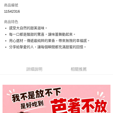
商品編號
Apple Pay
11542316
街口支付
商品特色
悠遊付
感受大自然的甜美滋味。
全盈+PAY
每一口都是酸甜的驚喜，讓味蕾舞動起來。
用心選材，傳遞最純粹的果香，帶來無限的幸福感。
AFTEE先享後付
分享給摯愛的人，讓每個瞬間都充滿甜蜜的回憶。
相關說明
【關於「AFTEE先享後付」】
ATM付款
AFTEE先享後付是「在收到商品之後才付款」的支付方式。 讓您購物簡單
便利好安心！
１．簡單：不需註冊會員、不需綁卡、不需儲值。
詳細說明
相關推薦
運送方式
２．便利：只要手機號碼，簡訊認證，即可結帳。
３．安心：先確認商品／服務後，再付款。
全家取貨付款
每筆NT$60，滿NT$699(含以上)免運費
【「AFTEE先享後付」結帳流程】
１．於結帳方式選擇「AFTEE先享後付」後，將跳轉至「AFTEE先享後付」
付款後全家取貨
結帳頁面，進行簡訊認證並確認金額後，即可完成結帳。
２．訂單成立數日內，您將收到繳費通知簡訊。
每筆NT$60，滿NT$699(含以上)免運費
３．收到繳費通知簡訊後14天內，點擊此簡訊中的連結，可透過四大超商／
ATM／網路銀行／等多元方式進行付款，方視為交易完成。
7-11取貨付款