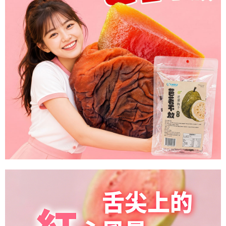
※ 請注意：結帳手續完成當下不需立刻繳費，但若您需要取消訂單，請聯絡
每筆NT$60，滿NT$699(含以上)免運費
購買商品的店家。未經商家同意取消之訂單仍視為有效，需透過AFTEE先享
後付繳納相關費用。
付款後7-11取貨
※ 交易是否成功請以「AFTEE先享後付 」之結帳頁面顯示為準，若有關於
是否繳費成功／繳費後需取消欲退款等相關疑問，請聯繫「AFTEE先享後付
每筆NT$60，滿NT$699(含以上)免運費
客戶支援中心」
https://netprotections.freshdesk.com/support/home
宅配
【注意事項】
１．透過由恩沛科技股份有限公司提供之「AFTEE先享後付」服務完成之交
每筆NT$150，滿NT$1,200(含以上)免運費
易，需依本服務之必要範圍內提供個人資料，並將交易相關給付款項請求債
權轉讓予恩沛科技股份有限公司。
２．關於個人資料處理事宜，請瀏覽以下網址：
https://aftee.tw/terms/#terms3
３．未成年的使用者請事先徵得法定代理人或監護人之同意方可使用
「AFTEE先享後付」，若未經同意申辦者引起之損失，本公司不負相關責
任。
４．使用「AFTEE先享後付」時，將依據個別帳號之用戶狀況，依本公司即
時審查核予不同之上限額度；若仍有額度不足之情形，本公司將視審查結果
請求用戶進行身份認證。
５．嚴禁一人註冊多個帳號或使用他人資訊註冊。若發現惡意使用之情形，
恩沛科技股份有限公司將有權停止該用戶之使用額度並採取法律行動。