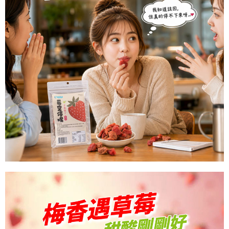
※ 請注意：結帳手續完成當下不需立刻繳費，但若您需要取消訂單，請聯絡
每筆NT$60，滿NT$699(含以上)免運費
購買商品的店家。未經商家同意取消之訂單仍視為有效，需透過AFTEE先享
後付繳納相關費用。
付款後7-11取貨
※ 交易是否成功請以「AFTEE先享後付 」之結帳頁面顯示為準，若有關於
是否繳費成功／繳費後需取消欲退款等相關疑問，請聯繫「AFTEE先享後付
每筆NT$60，滿NT$699(含以上)免運費
客戶支援中心」
https://netprotections.freshdesk.com/support/home
宅配
【注意事項】
１．透過由恩沛科技股份有限公司提供之「AFTEE先享後付」服務完成之交
每筆NT$150，滿NT$1,200(含以上)免運費
易，需依本服務之必要範圍內提供個人資料，並將交易相關給付款項請求債
權轉讓予恩沛科技股份有限公司。
２．關於個人資料處理事宜，請瀏覽以下網址：
https://aftee.tw/terms/#terms3
３．未成年的使用者請事先徵得法定代理人或監護人之同意方可使用
「AFTEE先享後付」，若未經同意申辦者引起之損失，本公司不負相關責
任。
４．使用「AFTEE先享後付」時，將依據個別帳號之用戶狀況，依本公司即
時審查核予不同之上限額度；若仍有額度不足之情形，本公司將視審查結果
請求用戶進行身份認證。
５．嚴禁一人註冊多個帳號或使用他人資訊註冊。若發現惡意使用之情形，
恩沛科技股份有限公司將有權停止該用戶之使用額度並採取法律行動。