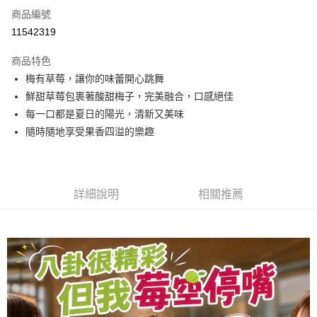
商品編號
Apple Pay
11542319
街口支付
商品特色
悠遊付
梅有草莓，讓你的味蕾開心跳舞
全盈+PAY
鮮甜草莓包裹著酸甜梅子，完美融合，口感絕佳
每一口都是夏日的陽光，清新又美味
AFTEE先享後付
隨時隨地享受果香四溢的樂趣
相關說明
【關於「AFTEE先享後付」】
ATM付款
AFTEE先享後付是「在收到商品之後才付款」的支付方式。 讓您購物簡單
便利好安心！
１．簡單：不需註冊會員、不需綁卡、不需儲值。
詳細說明
相關推薦
運送方式
２．便利：只要手機號碼，簡訊認證，即可結帳。
３．安心：先確認商品／服務後，再付款。
全家取貨付款
每筆NT$60，滿NT$699(含以上)免運費
【「AFTEE先享後付」結帳流程】
１．於結帳方式選擇「AFTEE先享後付」後，將跳轉至「AFTEE先享後付」
付款後全家取貨
結帳頁面，進行簡訊認證並確認金額後，即可完成結帳。
２．訂單成立數日內，您將收到繳費通知簡訊。
每筆NT$60，滿NT$699(含以上)免運費
３．收到繳費通知簡訊後14天內，點擊此簡訊中的連結，可透過四大超商／
ATM／網路銀行／等多元方式進行付款，方視為交易完成。
7-11取貨付款