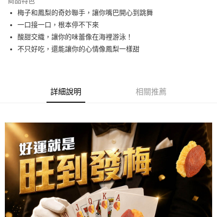
商品特色
Apple Pay
梅子和鳳梨的奇妙聯手，讓你嘴巴開心到跳舞
一口接一口，根本停不下來
街口支付
酸甜交織，讓你的味蕾像在海裡游泳！
悠遊付
不只好吃，還能讓你的心情像鳳梨一樣甜
全盈+PAY
AFTEE先享後付
詳細說明
相關推薦
相關說明
【關於「AFTEE先享後付」】
ATM付款
AFTEE先享後付是「在收到商品之後才付款」的支付方式。 讓您購物簡單
便利好安心！
１．簡單：不需註冊會員、不需綁卡、不需儲值。
運送方式
２．便利：只要手機號碼，簡訊認證，即可結帳。
３．安心：先確認商品／服務後，再付款。
全家取貨付款
每筆NT$60，滿NT$699(含以上)免運費
【「AFTEE先享後付」結帳流程】
１．於結帳方式選擇「AFTEE先享後付」後，將跳轉至「AFTEE先享後付」
付款後全家取貨
結帳頁面，進行簡訊認證並確認金額後，即可完成結帳。
２．訂單成立數日內，您將收到繳費通知簡訊。
每筆NT$60，滿NT$699(含以上)免運費
３．收到繳費通知簡訊後14天內，點擊此簡訊中的連結，可透過四大超商／
ATM／網路銀行／等多元方式進行付款，方視為交易完成。
7-11取貨付款