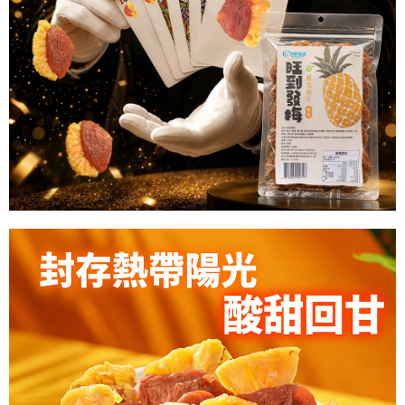
※ 請注意：結帳手續完成當下不需立刻繳費，但若您需要取消訂單，請聯絡
每筆NT$60，滿NT$699(含以上)免運費
購買商品的店家。未經商家同意取消之訂單仍視為有效，需透過AFTEE先享
後付繳納相關費用。
付款後7-11取貨
※ 交易是否成功請以「AFTEE先享後付 」之結帳頁面顯示為準，若有關於
是否繳費成功／繳費後需取消欲退款等相關疑問，請聯繫「AFTEE先享後付
每筆NT$60，滿NT$699(含以上)免運費
客戶支援中心」
https://netprotections.freshdesk.com/support/home
宅配
【注意事項】
１．透過由恩沛科技股份有限公司提供之「AFTEE先享後付」服務完成之交
每筆NT$150，滿NT$1,200(含以上)免運費
易，需依本服務之必要範圍內提供個人資料，並將交易相關給付款項請求債
權轉讓予恩沛科技股份有限公司。
２．關於個人資料處理事宜，請瀏覽以下網址：
https://aftee.tw/terms/#terms3
３．未成年的使用者請事先徵得法定代理人或監護人之同意方可使用
「AFTEE先享後付」，若未經同意申辦者引起之損失，本公司不負相關責
任。
４．使用「AFTEE先享後付」時，將依據個別帳號之用戶狀況，依本公司即
時審查核予不同之上限額度；若仍有額度不足之情形，本公司將視審查結果
請求用戶進行身份認證。
５．嚴禁一人註冊多個帳號或使用他人資訊註冊。若發現惡意使用之情形，
恩沛科技股份有限公司將有權停止該用戶之使用額度並採取法律行動。