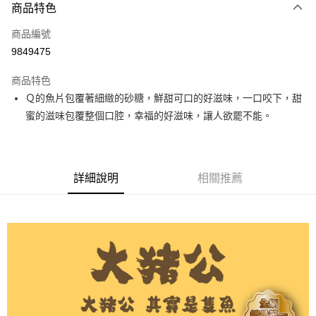
商品特色
信用卡一次付款
商品編號
超商取貨付款
9849475
LINE Pay
商品特色
Apple Pay
Ｑ的魚片包覆著細緻的砂糖，鮮甜可口的好滋味，一口咬下，甜
蜜的滋味包覆整個口腔，幸福的好滋味，讓人欲罷不能。
街口支付
悠遊付
全盈+PAY
詳細說明
相關推薦
AFTEE先享後付
相關說明
【關於「AFTEE先享後付」】
ATM付款
AFTEE先享後付是「在收到商品之後才付款」的支付方式。 讓您購物簡單
便利好安心！
１．簡單：不需註冊會員、不需綁卡、不需儲值。
運送方式
２．便利：只要手機號碼，簡訊認證，即可結帳。
３．安心：先確認商品／服務後，再付款。
全家取貨付款