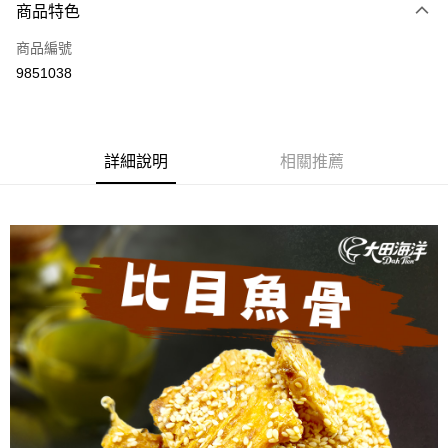
商品特色
信用卡一次付款
商品編號
超商取貨付款
9851038
LINE Pay
Apple Pay
詳細說明
相關推薦
街口支付
悠遊付
全盈+PAY
AFTEE先享後付
相關說明
【關於「AFTEE先享後付」】
ATM付款
AFTEE先享後付是「在收到商品之後才付款」的支付方式。 讓您購物簡單
便利好安心！
１．簡單：不需註冊會員、不需綁卡、不需儲值。
運送方式
２．便利：只要手機號碼，簡訊認證，即可結帳。
３．安心：先確認商品／服務後，再付款。
全家取貨付款