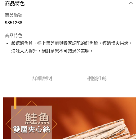
商品特色
信用卡一次付款
商品編號
超商取貨付款
9851268
LINE Pay
商品特色
Apple Pay
嚴選鱈魚片，搭上黑芝麻與獨家調配的鮭魚鬆，經過慢火烘烤，
海味大大提升，絕對是您不可錯過的美味。
街口支付
悠遊付
全盈+PAY
詳細說明
相關推薦
AFTEE先享後付
相關說明
【關於「AFTEE先享後付」】
ATM付款
AFTEE先享後付是「在收到商品之後才付款」的支付方式。 讓您購物簡單
便利好安心！
１．簡單：不需註冊會員、不需綁卡、不需儲值。
運送方式
２．便利：只要手機號碼，簡訊認證，即可結帳。
３．安心：先確認商品／服務後，再付款。
全家取貨付款