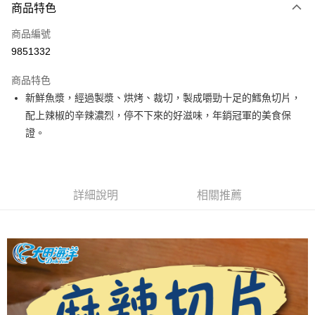
商品特色
信用卡一次付款
商品編號
超商取貨付款
9851332
LINE Pay
商品特色
Apple Pay
新鮮魚漿，經過製漿、烘烤、裁切，製成嚼勁十足的鱈魚切片，
配上辣椒的辛辣濃烈，停不下來的好滋味，年銷冠軍的美食保
街口支付
證。
悠遊付
全盈+PAY
詳細說明
相關推薦
AFTEE先享後付
相關說明
【關於「AFTEE先享後付」】
ATM付款
AFTEE先享後付是「在收到商品之後才付款」的支付方式。 讓您購物簡單
便利好安心！
１．簡單：不需註冊會員、不需綁卡、不需儲值。
運送方式
２．便利：只要手機號碼，簡訊認證，即可結帳。
３．安心：先確認商品／服務後，再付款。
全家取貨付款