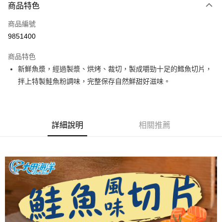
商品特色
信用卡一次付款
商品編號
超商取貨付款
9851400
LINE Pay
商品特色
Apple Pay
新鮮魚漿，經過製漿、烘烤、裁切，製成嚼勁十足的鱈魚切片，
拌上特製鮭魚粉調味，完整保存自然鮮甜好滋味。
街口支付
悠遊付
全盈+PAY
詳細說明
相關推薦
AFTEE先享後付
相關說明
【關於「AFTEE先享後付」】
ATM付款
AFTEE先享後付是「在收到商品之後才付款」的支付方式。 讓您購物簡單
便利好安心！
１．簡單：不需註冊會員、不需綁卡、不需儲值。
運送方式
２．便利：只要手機號碼，簡訊認證，即可結帳。
３．安心：先確認商品／服務後，再付款。
全家取貨付款