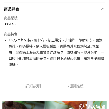
付款方式
商品特色
信用卡一次付款
商品編號
超商取貨付款
9851456
LINE Pay
商品特色
Apple Pay
16入-單片包裝，好保存。精工烘焙、非油炸、薄脆好吃。嚴選
魚漿，經過攪拌、倒入模板製型，再將魚片水份烘烤至5%左
街口支付
右，最後鋪上海苔大膽融合鮮甜海味，風味獨特。薄片酥脆，一
悠遊付
口咬下即釋放滿滿的美味。絕佳的下酒點心選擇，讓您享受細緻
滋味。
全盈+PAY
AFTEE先享後付
相關說明
詳細說明
相關推薦
【關於「AFTEE先享後付」】
ATM付款
AFTEE先享後付是「在收到商品之後才付款」的支付方式。 讓您購物簡單
便利好安心！
１．簡單：不需註冊會員、不需綁卡、不需儲值。
運送方式
２．便利：只要手機號碼，簡訊認證，即可結帳。
３．安心：先確認商品／服務後，再付款。