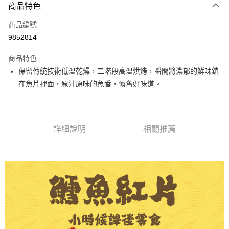
商品特色
信用卡一次付款
商品編號
超商取貨付款
9852814
LINE Pay
商品特色
Apple Pay
保留傳統技術低溫乾燥，二階段高溫烘烤，瞬間將濃郁的鮮味鎖
在魚片裡面，原汁原味的魚香，懷舊好味道。
街口支付
悠遊付
全盈+PAY
詳細說明
相關推薦
AFTEE先享後付
相關說明
【關於「AFTEE先享後付」】
ATM付款
AFTEE先享後付是「在收到商品之後才付款」的支付方式。 讓您購物簡單
便利好安心！
１．簡單：不需註冊會員、不需綁卡、不需儲值。
運送方式
２．便利：只要手機號碼，簡訊認證，即可結帳。
３．安心：先確認商品／服務後，再付款。
全家取貨付款