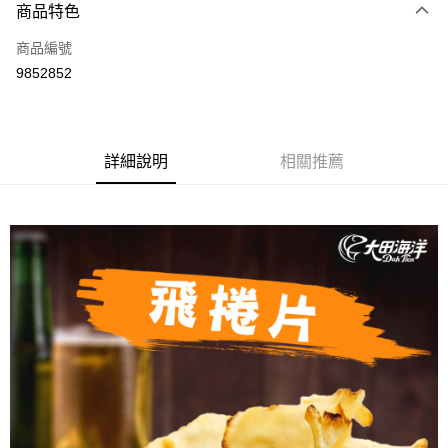
商品特色
信用卡一次付款
商品編號
超商取貨付款
9852852
LINE Pay
Apple Pay
詳細說明
相關推薦
街口支付
悠遊付
全盈+PAY
AFTEE先享後付
相關說明
【關於「AFTEE先享後付」】
ATM付款
AFTEE先享後付是「在收到商品之後才付款」的支付方式。 讓您購物簡單
便利好安心！
１．簡單：不需註冊會員、不需綁卡、不需儲值。
運送方式
２．便利：只要手機號碼，簡訊認證，即可結帳。
３．安心：先確認商品／服務後，再付款。
全家取貨付款