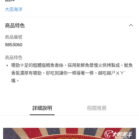
信用卡一次付款
大田海洋
超商取貨付款
商品特色
LINE Pay
商品編號
Apple Pay
9853060
街口支付
商品特色
悠遊付
嚼勁十足的粗體版鱈魚香絲，採用新鮮魚漿慢火烘烤製成，魷魚
全盈+PAY
香氣濃厚有嚼勁，好吃到讓你一條接著一條，越吃越ㄕㄨㄚˋ
嘴。
AFTEE先享後付
相關說明
【關於「AFTEE先享後付」】
ATM付款
AFTEE先享後付是「在收到商品之後才付款」的支付方式。 讓您購物簡單
詳細說明
相關推薦
便利好安心！
１．簡單：不需註冊會員、不需綁卡、不需儲值。
運送方式
２．便利：只要手機號碼，簡訊認證，即可結帳。
３．安心：先確認商品／服務後，再付款。
全家取貨付款
每筆NT$60，滿NT$699(含以上)免運費
【「AFTEE先享後付」結帳流程】