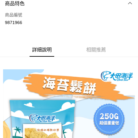
商品特色
信用卡一次付款
商品編號
超商取貨付款
9871966
LINE Pay
Apple Pay
詳細說明
相關推薦
街口支付
悠遊付
全盈+PAY
AFTEE先享後付
相關說明
【關於「AFTEE先享後付」】
ATM付款
AFTEE先享後付是「在收到商品之後才付款」的支付方式。 讓您購物簡單
便利好安心！
１．簡單：不需註冊會員、不需綁卡、不需儲值。
運送方式
２．便利：只要手機號碼，簡訊認證，即可結帳。
３．安心：先確認商品／服務後，再付款。
全家取貨付款