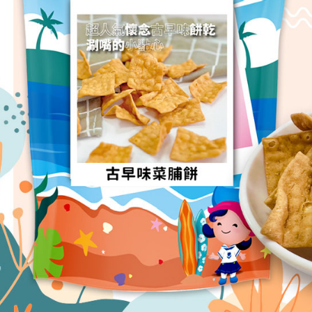
１．透過由
交易，需
每筆NT$1
求債權轉
２．關於
https://aft
３．未成
「AFTE
任。
４．使用「
即時審查
結果請求
５．嚴禁
形，恩沛
動。