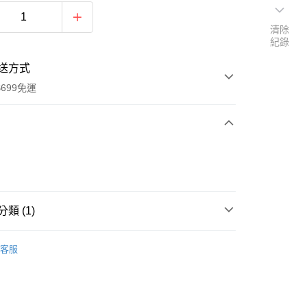
清除
紀錄
送方式
699免運
次付款
付款
類 (1)
系列
客服