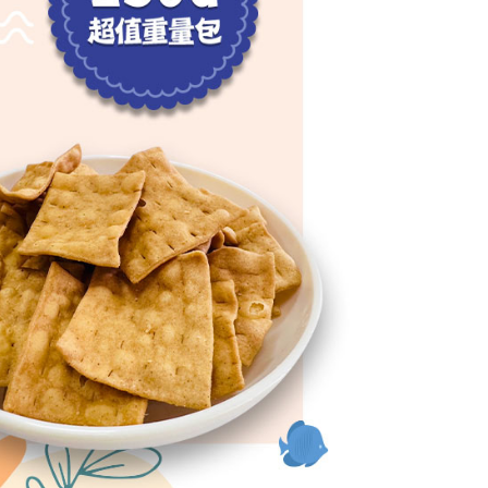
恩沛科技股份有限公司提供之「AFTEE先享後付」服務完成之
依本服務之必要範圍內提供個人資料，並將交易相關給付款項請
50，滿NT$1,200(含以上)免運費
讓予恩沛科技股份有限公司。
個人資料處理事宜，請瀏覽以下網址：
ee.tw/terms/#terms3
年的使用者請事先徵得法定代理人或監護人之同意方可使用
E先享後付」，若未經同意申辦者引起之損失，本公司不負相關責
AFTEE先享後付」時，將依據個別帳號之用戶狀況，依本公司
核予不同之上限額度；若仍有額度不足之情形，本公司將視審查
用戶進行身份認證。
一人註冊多個帳號或使用他人資訊註冊。若發現惡意使用之情
科技股份有限公司將有權停止該用戶之使用額度並採取法律行