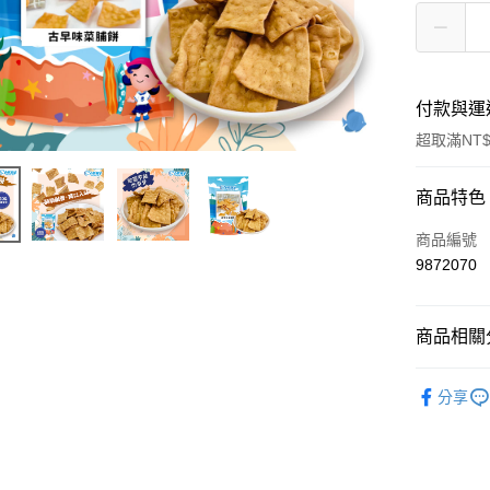
付款與運
超取滿NT$
付款方式
商品特色
信用卡一
商品編號
9872070
超商取貨
LINE Pay
商品相關分
Apple Pay
糖果餅乾
分享
街口支付
悠遊付
全盈+PAY