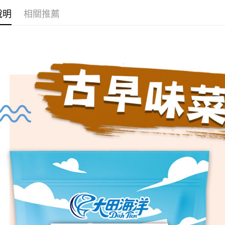
說明
相關推薦
AFTEE先
相關說明
【關於「A
ATM付款
AFTEE
便利好安
１．簡單
２．便利
運送方式
３．安心
全家取貨
【「AFT
每筆NT$6
１．於結帳
付」結帳
付款後全
２．訂單
３．收到繳
每筆NT$6
／ATM／
※ 請注意
7-11取貨
絡購買商品
先享後付
每筆NT$6
※ 交易是
是否繳費成
付款後7-1
付客戶支
每筆NT$6
【注意事
宅配