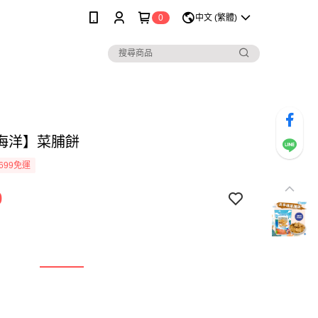
0
中文 (繁體)
海洋】菜脯餅
699免運
0