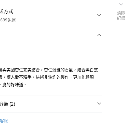
送方式
清除
紀錄
699免運
次付款
付款
漿與美國杏仁完美結合，杏仁淡雅的香氣，結合黑白芝
濃，讓人愛不釋手。烘烤非油炸的製作，更加能體現
、脆的好味道。
類 (2)
系列
客服
享後付
推薦