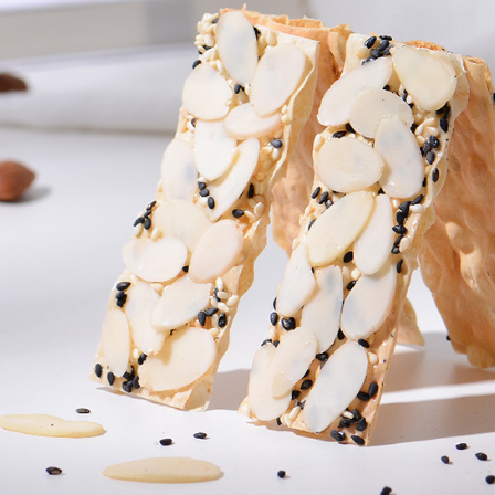
https://aft
３．未成
「AFTE
任。
４．使用「
即時審查
結果請求
５．嚴禁
形，恩沛
動。