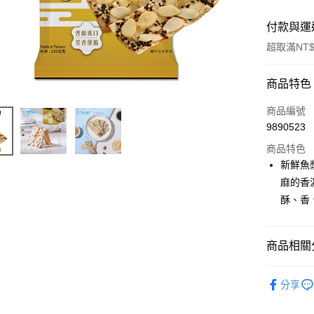
付款與運
超取滿NT$
付款方式
商品特色
信用卡一
商品編號
9890523
超商取貨
商品特色
LINE Pay
新鮮魚
麻的香
Apple Pay
酥、香
街口支付
悠遊付
商品相關分
全盈+PAY
鱈魚脆片
分享
AFTEE先
人氣商品
相關說明