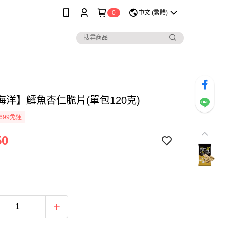
0
中文 (繁體)
海洋】鱈魚杏仁脆片(單包120克)
699免運
50