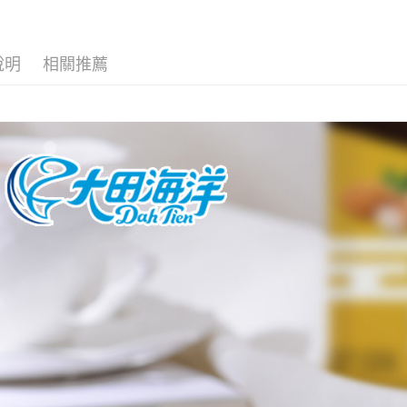
【關於「A
ATM付款
AFTEE
便利好安
１．簡單
說明
相關推薦
２．便利
運送方式
３．安心
全家取貨
【「AFT
每筆NT$6
１．於結帳
付」結帳
付款後全
２．訂單
３．收到繳
每筆NT$6
／ATM／
※ 請注意
7-11取貨
絡購買商品
先享後付
每筆NT$6
※ 交易是
是否繳費成
付款後7-1
付客戶支
每筆NT$6
【注意事
宅配
１．透過由
交易，需
每筆NT$1
求債權轉
２．關於