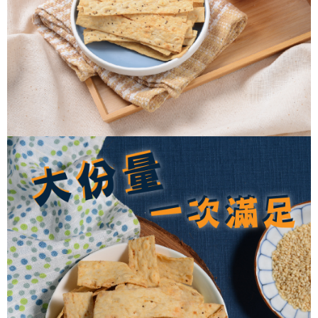
每筆NT$60，滿NT$699(含以上)免運費
購買商品的店家。未經商家同意取消之訂單仍視為有效，需透過AFTEE先享
後付繳納相關費用。
付款後7-11取貨
※ 交易是否成功請以「AFTEE先享後付 」之結帳頁面顯示為準，若有關於
是否繳費成功／繳費後需取消欲退款等相關疑問，請聯繫「AFTEE先享後付
每筆NT$60，滿NT$699(含以上)免運費
客戶支援中心」
https://netprotections.freshdesk.com/support/home
宅配
【注意事項】
１．透過由恩沛科技股份有限公司提供之「AFTEE先享後付」服務完成之交
每筆NT$150，滿NT$1,200(含以上)免運費
易，需依本服務之必要範圍內提供個人資料，並將交易相關給付款項請求債
權轉讓予恩沛科技股份有限公司。
２．關於個人資料處理事宜，請瀏覽以下網址：
https://aftee.tw/terms/#terms3
３．未成年的使用者請事先徵得法定代理人或監護人之同意方可使用
「AFTEE先享後付」，若未經同意申辦者引起之損失，本公司不負相關責
任。
４．使用「AFTEE先享後付」時，將依據個別帳號之用戶狀況，依本公司即
時審查核予不同之上限額度；若仍有額度不足之情形，本公司將視審查結果
請求用戶進行身份認證。
５．嚴禁一人註冊多個帳號或使用他人資訊註冊。若發現惡意使用之情形，
恩沛科技股份有限公司將有權停止該用戶之使用額度並採取法律行動。