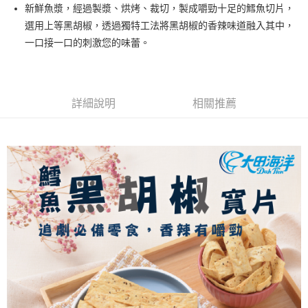
Apple Pay
新鮮魚漿，經過製漿、烘烤、裁切，製成嚼勁十足的鱈魚切片，
選用上等黑胡椒，透過獨特工法將黑胡椒的香辣味道融入其中，
街口支付
一口接一口的刺激您的味蕾。
悠遊付
全盈+PAY
詳細說明
相關推薦
AFTEE先享後付
相關說明
【關於「AFTEE先享後付」】
ATM付款
AFTEE先享後付是「在收到商品之後才付款」的支付方式。 讓您購物簡單
便利好安心！
１．簡單：不需註冊會員、不需綁卡、不需儲值。
運送方式
２．便利：只要手機號碼，簡訊認證，即可結帳。
３．安心：先確認商品／服務後，再付款。
全家取貨付款
每筆NT$60，滿NT$699(含以上)免運費
【「AFTEE先享後付」結帳流程】
１．於結帳方式選擇「AFTEE先享後付」後，將跳轉至「AFTEE先享後付」
付款後全家取貨
結帳頁面，進行簡訊認證並確認金額後，即可完成結帳。
２．訂單成立數日內，您將收到繳費通知簡訊。
每筆NT$60，滿NT$699(含以上)免運費
３．收到繳費通知簡訊後14天內，點擊此簡訊中的連結，可透過四大超商／
ATM／網路銀行／等多元方式進行付款，方視為交易完成。
7-11取貨付款
※ 請注意：結帳手續完成當下不需立刻繳費，但若您需要取消訂單，請聯絡