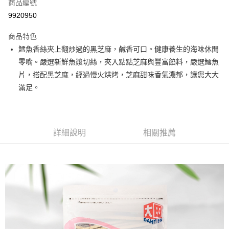
商品編號
超商取貨付款
9920950
LINE Pay
商品特色
Apple Pay
鱈魚香絲夾上翻炒過的黑芝麻，鹹香可口。健康養生的海味休閒
零嘴。嚴選新鮮魚漿切絲，夾入點點芝麻與豐富餡料，嚴選鱈魚
街口支付
片，搭配黑芝麻，經過慢火烘烤，芝麻甜味香氣濃郁，讓您大大
悠遊付
滿足。
全盈+PAY
AFTEE先享後付
詳細說明
相關推薦
相關說明
【關於「AFTEE先享後付」】
ATM付款
AFTEE先享後付是「在收到商品之後才付款」的支付方式。 讓您購物簡單
便利好安心！
１．簡單：不需註冊會員、不需綁卡、不需儲值。
運送方式
２．便利：只要手機號碼，簡訊認證，即可結帳。
３．安心：先確認商品／服務後，再付款。
全家取貨付款
每筆NT$60，滿NT$699(含以上)免運費
【「AFTEE先享後付」結帳流程】
１．於結帳方式選擇「AFTEE先享後付」後，將跳轉至「AFTEE先享後付」
付款後全家取貨