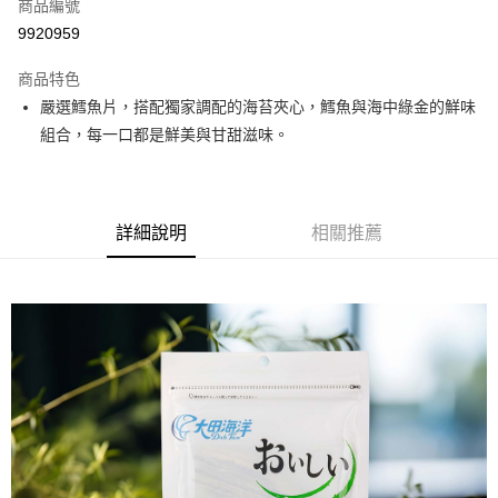
商品編號
超商取貨付款
9920959
LINE Pay
商品特色
Apple Pay
嚴選鱈魚片，搭配獨家調配的海苔夾心，鱈魚與海中綠金的鮮味
組合，每一口都是鮮美與甘甜滋味。
街口支付
悠遊付
全盈+PAY
詳細說明
相關推薦
AFTEE先享後付
相關說明
【關於「AFTEE先享後付」】
ATM付款
AFTEE先享後付是「在收到商品之後才付款」的支付方式。 讓您購物簡單
便利好安心！
１．簡單：不需註冊會員、不需綁卡、不需儲值。
運送方式
２．便利：只要手機號碼，簡訊認證，即可結帳。
３．安心：先確認商品／服務後，再付款。
全家取貨付款
每筆NT$60，滿NT$699(含以上)免運費
【「AFTEE先享後付」結帳流程】
１．於結帳方式選擇「AFTEE先享後付」後，將跳轉至「AFTEE先享後付」
付款後全家取貨