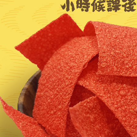
是否繳費成
付款後7-1
付客戶支
每筆NT$6
【注意事
宅配
１．透過由
交易，需
每筆NT$1
求債權轉
２．關於
https://aft
３．未成
「AFTE
任。
４．使用「
即時審查
結果請求
５．嚴禁
形，恩沛
動。