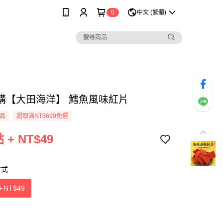
0
中文 (繁體)
購【大田海洋】 鱈魚風味紅片
品
超取滿NT$699免運
 + NT$49
方式
＋
NT$49