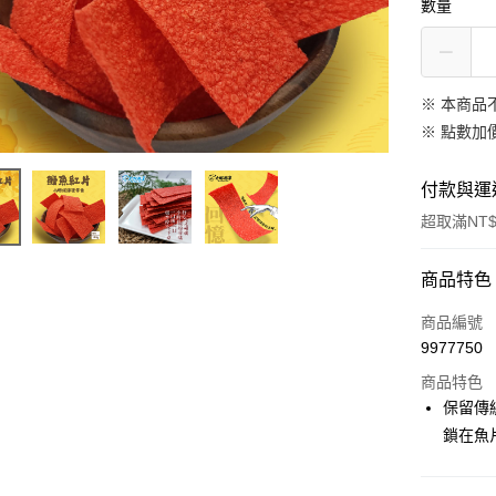
數量
※ 本商品
※
點數加
付款與運
超取滿NT$
付款方式
商品特色
信用卡一
商品編號
9977750
超商取貨
商品特色
LINE Pay
保留傳
鎖在魚
Apple Pay
街口支付