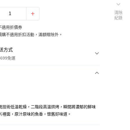
清除
紀錄
不適用折價券
價購不適用折扣活動，滿額贈除外。
送方式
699免運
次付款
付款
統技術低溫乾燥，二階段高溫烘烤，瞬間將濃郁的鮮味
片裡面，原汁原味的魚香，懷舊好味道。