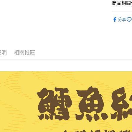
商品相關分
悠遊付
紅利點數
全盈+PAY
分享
AFTEE先
相關說明
【關於「A
ATM付款
AFTEE
說明
相關推薦
便利好安
１．簡單
２．便利
運送方式
３．安心
全家取貨
【「AFT
每筆NT$6
１．於結帳
付」結帳
付款後全
２．訂單
３．收到繳
每筆NT$6
／ATM／
※ 請注意
7-11取貨
絡購買商品
先享後付
每筆NT$6
※ 交易是