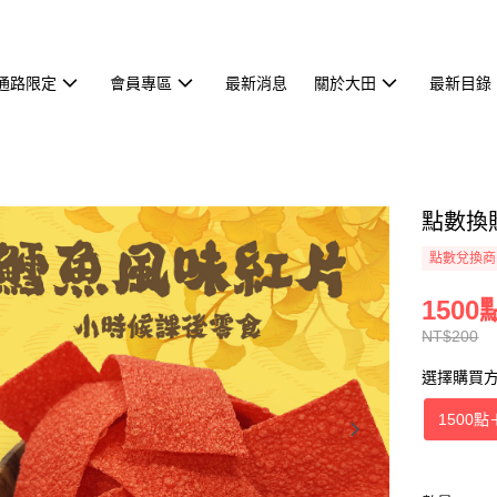
通路限定
會員專區
最新消息
關於大田
最新目錄
點數換
點數兌換商
1500點
NT$200
選擇購買
1500點