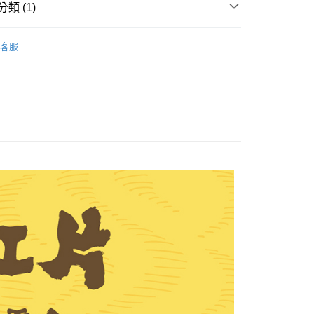
類 (1)
兌換區
客服
享後付
FTEE先享後付」】
先享後付是「在收到商品之後才付款」的支付方式。 讓您購物簡單
心！
：不需註冊會員、不需綁卡、不需儲值。
：只要手機號碼，簡訊認證，即可結帳。
：先確認商品／服務後，再付款。
付款
EE先享後付」結帳流程】
0，滿NT$699(含以上)免運費
方式選擇「AFTEE先享後付」後，將跳轉至「AFTEE先享後
頁面，進行簡訊認證並確認金額後，即可完成結帳。
家取貨
成立數日內，您將收到繳費通知簡訊。
費通知簡訊後14天內，點擊此簡訊中的連結，可透過四大超商
0，滿NT$699(含以上)免運費
網路銀行／等多元方式進行付款，方視為交易完成。
：結帳手續完成當下不需立刻繳費，但若您需要取消訂單，請聯
付款
的店家。未經商家同意取消之訂單仍視為有效，需透過AFTEE
繳納相關費用。
0，滿NT$699(含以上)免運費
否成功請以「AFTEE先享後付 」之結帳頁面顯示為準，若有關於